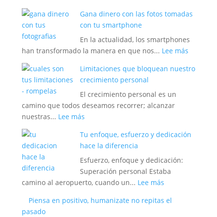
Como
Gana dinero con las fotos tomadas
Desarrollar
con tu smartphone
la
En la actualidad, los smartphones
Fuerza
:
han transformado la manera en que nos...
Lee más
de
Gana
Tu
Limitaciones que bloquean nuestro
dinero
Mente
crecimiento personal
con
El crecimiento personal es un
las
camino que todos deseamos recorrer; alcanzar
fotos
:
nuestras...
Lee más
tomadas
Limitaciones
con
Tu enfoque, esfuerzo y dedicación
que
tu
hace la diferencia
bloquean
smartph
Esfuerzo, enfoque y dedicación:
nuestro
Superación personal Estaba
crecimiento
:
camino al aeropuerto, cuando un...
Lee más
personal
Tu
Piensa en positivo, humanizate no repitas el
enfoque,
pasado
esfuerzo