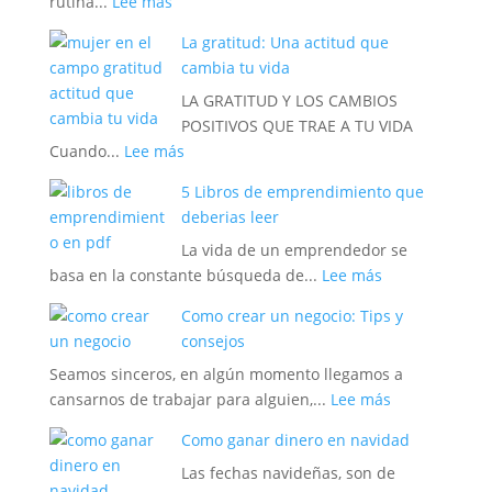
:
rutina...
Lee más
soñado
3
tener
La gratitud: Una actitud que
consejos
cambia tu vida
disruptivos
LA GRATITUD Y LOS CAMBIOS
para
POSITIVOS QUE TRAE A TU VIDA
cada
:
Cuando...
Lee más
mañana.
La
5 Libros de emprendimiento que
gratitud:
deberias leer
Una
La vida de un emprendedor se
actitud
:
basa en la constante búsqueda de...
Lee más
que
5
cambia
Como crear un negocio: Tips y
Libros
tu
consejos
de
vida
Seamos sinceros, en algún momento llegamos a
emprendimien
:
cansarnos de trabajar para alguien,...
Lee más
que
Como
deberias
Como ganar dinero en navidad
crear
leer
Las fechas navideñas, son de
un