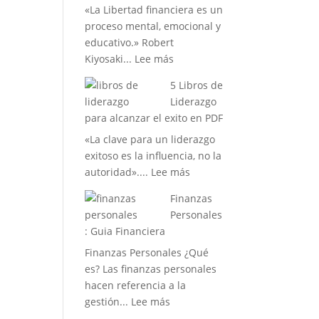
«La Libertad financiera es un
en
proceso mental, emocional y
PDF
educativo.» Robert
:
Kiyosaki...
Lee más
6
5 Libros de
libros
Liderazgo
para
para alcanzar el exito en PDF
lograr
«La clave para un liderazgo
la
exitoso es la influencia, no la
libertad
:
autoridad»....
Lee más
financiera
5
Finanzas
Libros
Personales
de
: Guia Financiera
Liderazgo
Finanzas Personales ¿Qué
para
es? Las finanzas personales
alcanzar
hacen referencia a la
el
:
gestión...
Lee más
exito
Finanzas
en