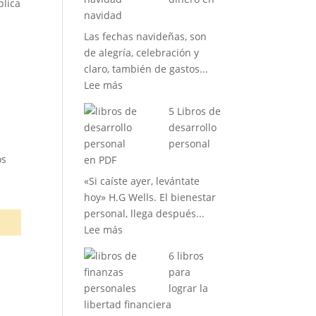
plica
negocio:
navidad
Tips
Las fechas navideñas, son
y
de alegría, celebración y
consejos
claro, también de gastos...
:
Lee más
Como
5 Libros de
ganar
desarrollo
dinero
personal
en
os
en PDF
navidad
«Si caíste ayer, levántate
hoy» H.G Wells. El bienestar
personal, llega después...
:
Lee más
5
6 libros
Libros
para
de
lograr la
desarrollo
libertad financiera
personal