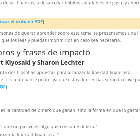
de las finanzas, a desarrollar hábitos saludables de gasto y ahorr
anzar el éxito en PDF
]
ersonas de querer aprender sobre este tema, te presentamos una li
 que los leas y puedas imprimirlos en caso sea necesario.
ibros y frases de impacto
t Kiyosaki y Sharon Lechter
nta dos filosofías opuestas para alcanzar la libertad financiera,
rico u un padre pobre, ya que estas diferencias serán la clave p
PDF
)
o es la cantidad de dinero que ganan, sino la forma en que lo gasta
ras que un pasivo es algo que consume dinero."
nzar la libertad financiera."