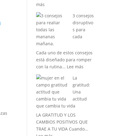
:
más
La
3 consejos
s
Vida
disruptivo
l
que
s para
siempre
cada
has
mañana.
soñado
Cada uno de estos consejos
tener
está diseñado para romper
:
con la rutina...
Lee más
3
La
consejos
gratitud:
disruptivos
Una
para
actitud
cada
que cambia tu vida
mañana.
nzas
LA GRATITUD Y LOS
CAMBIOS POSITIVOS QUE
TRAE A TU VIDA Cuando...
:
Lee más