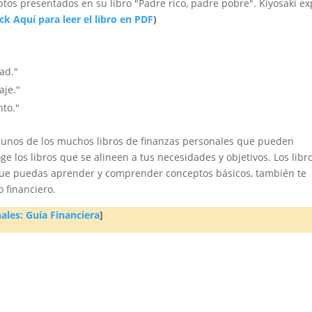
ptos presentados en su libro "Padre rico, padre pobre". Kiyosaki ex
ick Aquí para leer el libro en PDF
)
ad."
aje."
nto."
lgunos de los muchos libros de finanzas personales que pueden
oge los libros que se alineen a tus necesidades y objetivos. Los libr
ue puedas aprender y comprender conceptos básicos, también te
o financiero.
ales: Guía Financiera
]