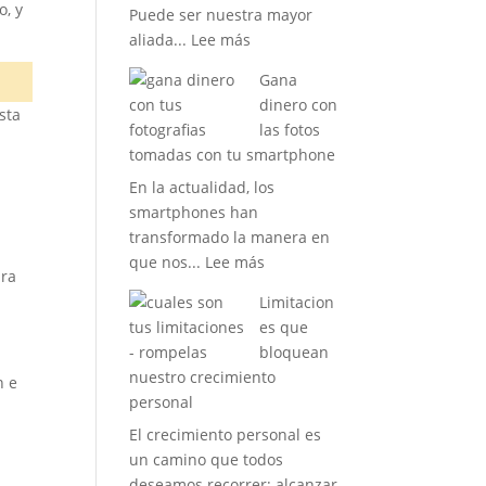
o, y
Puede ser nuestra mayor
:
aliada...
Lee más
Como
Gana
Desarrollar
dinero con
la
sta
las fotos
Fuerza
tomadas con tu smartphone
de
En la actualidad, los
Tu
smartphones han
Mente
transformado la manera en
:
que nos...
Lee más
ara
Gana
Limitacion
dinero
es que
con
bloquean
las
nuestro crecimiento
n e
fotos
personal
tomadas
El crecimiento personal es
con
un camino que todos
tu
deseamos recorrer; alcanzar
smartphone