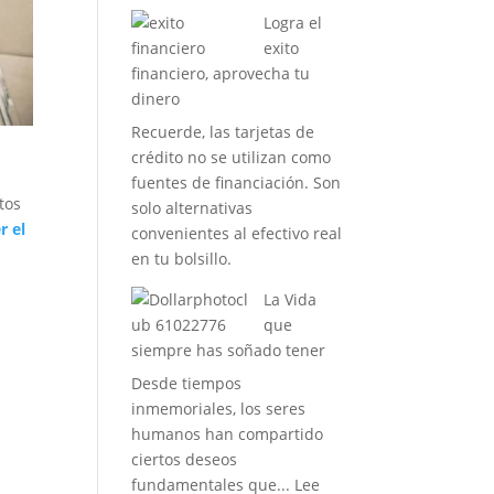
Piensa
diferencia
Logra el
en
exito
positivo,
financiero, aprovecha tu
humanizate
dinero
no
Recuerde, las tarjetas de
repitas
crédito no se utilizan como
el
fuentes de financiación. Son
pasado
stos
solo alternativas
r el
convenientes al efectivo real
en tu bolsillo.
La Vida
que
siempre has soñado tener
Desde tiempos
inmemoriales, los seres
humanos han compartido
ciertos deseos
fundamentales que...
Lee