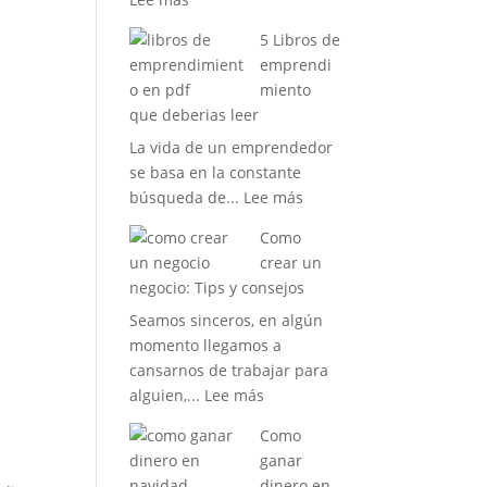
La
5 Libros de
gratitud:
emprendi
Una
miento
actitud
que deberias leer
que
La vida de un emprendedor
cambia
se basa en la constante
tu
:
búsqueda de...
Lee más
vida
5
Como
Libros
crear un
de
negocio: Tips y consejos
emprendimiento
Seamos sinceros, en algún
que
momento llegamos a
deberias
cansarnos de trabajar para
leer
:
alguien,...
Lee más
Como
Como
crear
ganar
un
dinero en