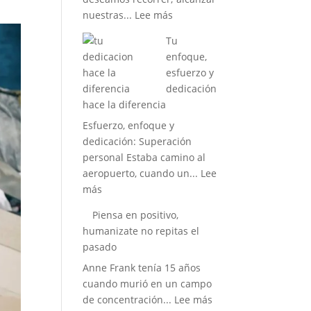
:
nuestras...
Lee más
Limitaciones
Tu
que
enfoque,
bloquean
esfuerzo y
nuestro
dedicación
crecimiento
hace la diferencia
personal
Esfuerzo, enfoque y
dedicación: Superación
personal Estaba camino al
aeropuerto, cuando un...
Lee
:
más
Tu
Piensa en positivo,
enfoque,
humanizate no repitas el
esfuerzo
pasado
y
Anne Frank tenía 15 años
dedicación
cuando murió en un campo
hace
:
de concentración...
Lee más
la