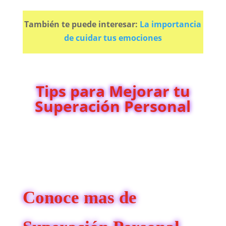
También te puede interesar:
La importancia
de cuidar tus emociones
Tips para Mejorar tu
Superación Personal
Conoce mas de