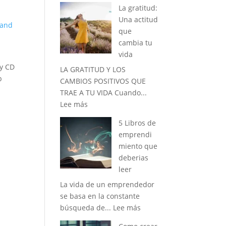
3
La gratitud:
consejos
Una actitud
disruptivos
Hand
que
para
cambia tu
cada
vida
mañana.
 y CD
LA GRATITUD Y LOS
b
CAMBIOS POSITIVOS QUE
TRAE A TU VIDA Cuando...
:
Lee más
La
5 Libros de
gratitud:
emprendi
Una
miento que
actitud
deberias
que
leer
cambia
La vida de un emprendedor
tu
se basa en la constante
vida
:
búsqueda de...
Lee más
5