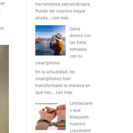
por
herramienta extraordinaria.
s
Puede ser nuestra mayor
:
aliada...
Lee más
Como
no.
Gana
Desarrollar
dinero con
la
las fotos
Fuerza
tomadas
de
con tu
Tu
smartphone
Mente
En la actualidad, los
smartphones han
transformado la manera en
:
que nos...
Lee más
Gana
Limitacione
dinero
s que
con
bloquean
las
nuestro
fotos
crecimient
tomadas