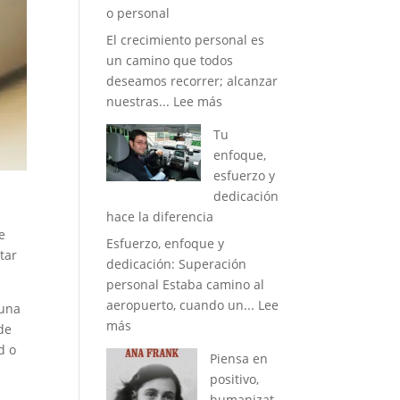
o personal
con
El crecimiento personal es
tu
un camino que todos
smartphone
deseamos recorrer; alcanzar
:
nuestras...
Lee más
Limitaciones
Tu
que
enfoque,
bloquean
esfuerzo y
nuestro
dedicación
crecimiento
a
hace la diferencia
personal
e
Esfuerzo, enfoque y
tar
dedicación: Superación
personal Estaba camino al
aeropuerto, cuando un...
Lee
 una
:
más
de
Tu
d o
Piensa en
enfoque,
positivo,
esfuerzo
humanizat