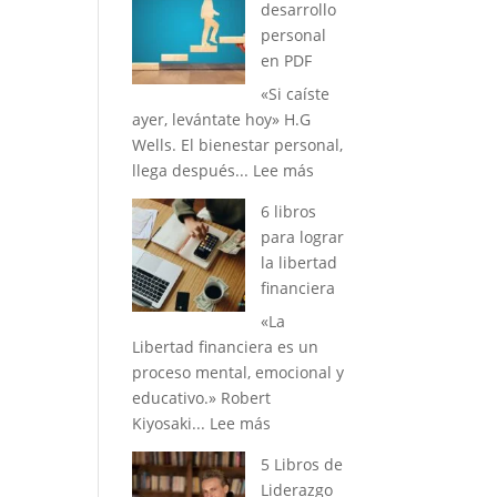
desarrollo
dinero
personal
en
en PDF
navidad
«Si caíste
ayer, levántate hoy» H.G
Wells. El bienestar personal,
:
llega después...
Lee más
5
6 libros
Libros
para lograr
de
la libertad
desarrollo
financiera
personal
«La
en
Libertad financiera es un
PDF
proceso mental, emocional y
educativo.» Robert
:
Kiyosaki...
Lee más
6
5 Libros de
libros
Liderazgo