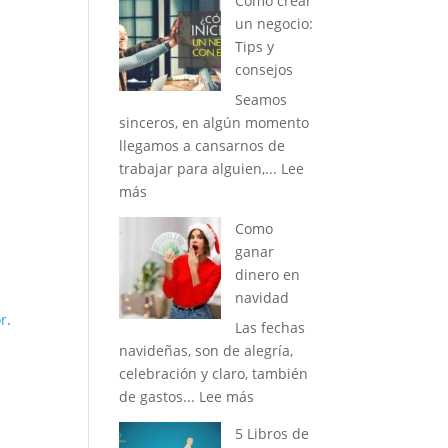
Como crear
Libros
un negocio:
de
Tips y
emprendimiento
consejos
que
Seamos
deberias
sinceros, en algún momento
leer
llegamos a cansarnos de
trabajar para alguien,...
Lee
:
más
Como
Como
crear
ganar
un
dinero en
negocio:
navidad
Tips
r
.
Las fechas
y
navideñas, son de alegría,
consejos
celebración y claro, también
:
de gastos...
Lee más
Como
5 Libros de
ganar