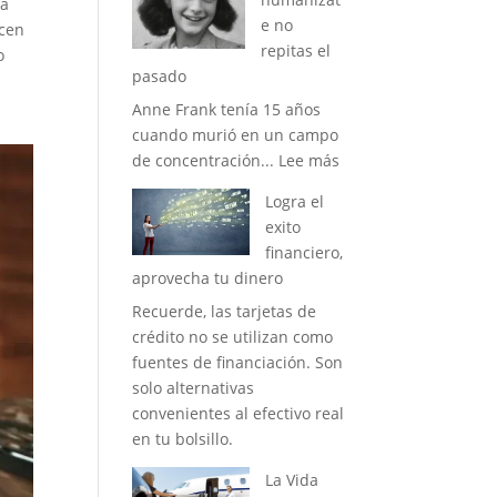
ra
y
e no
ecen
dedicación
repitas el
o
hace
pasado
la
Anne Frank tenía 15 años
diferencia
cuando murió en un campo
:
de concentración...
Lee más
Piensa
Logra el
en
exito
positivo,
financiero,
humanizate
aprovecha tu dinero
no
Recuerde, las tarjetas de
repitas
crédito no se utilizan como
el
fuentes de financiación. Son
pasado
solo alternativas
convenientes al efectivo real
en tu bolsillo.
La Vida