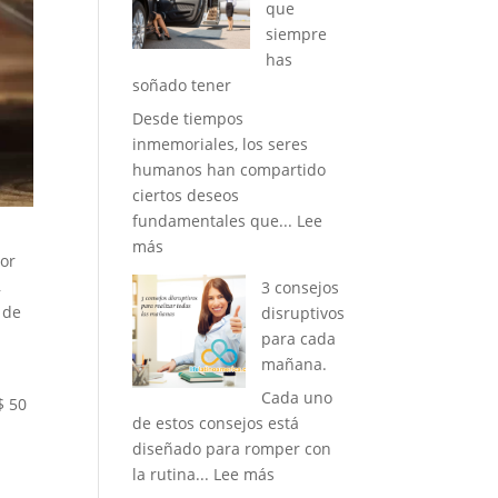
que
siempre
has
soñado tener
Desde tiempos
inmemoriales, los seres
humanos han compartido
ciertos deseos
fundamentales que...
Lee
:
más
por
La
,
3 consejos
Vida
 de
disruptivos
que
para cada
siempre
mañana.
has
Cada uno
soñado
$ 50
de estos consejos está
tener
diseñado para romper con
:
la rutina...
Lee más