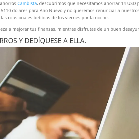
 ahorros
Cambista
, descubrimos que necesitamos ahorrar 14 USD 
e 5110 dólares para Año Nuevo y no queremos renunciar a nuestro
las ocasionales bebidas de los viernes por la noche.
eza a mejorar tus finanzas, mientras disfrutas de un buen desayu
RROS Y DEDÍQUESE A ELLA.