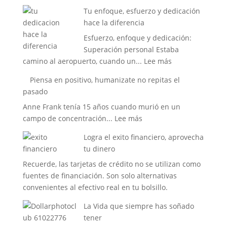
Limitaciones
con
Tu enfoque, esfuerzo y dedicación
que
tu
hace la diferencia
bloquean
smartph
Esfuerzo, enfoque y dedicación:
nuestro
Superación personal Estaba
crecimiento
:
camino al aeropuerto, cuando un...
Lee más
personal
Tu
Piensa en positivo, humanizate no repitas el
enfoque,
pasado
esfuerzo
Anne Frank tenía 15 años cuando murió en un
y
:
campo de concentración...
Lee más
dedicación
Piensa
hace
Logra el exito financiero, aprovecha
en
la
tu dinero
positivo,
diferencia
Recuerde, las tarjetas de crédito no se utilizan como
humanizate
fuentes de financiación. Son solo alternativas
no
convenientes al efectivo real en tu bolsillo.
repitas
el
La Vida que siempre has soñado
pasado
tener