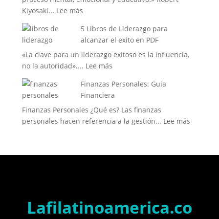
:
Kiyosaki...
Lee más
en
6
PDF
5 Libros de Liderazgo para
libros
alcanzar el exito en PDF
para
«La clave para un liderazgo exitoso es la influencia,
lograr
:
no la autoridad»....
Lee más
la
5
libertad
Finanzas Personales: Guia
Libros
financiera
Financiera
de
Finanzas Personales ¿Qué es? Las finanzas
Liderazgo
:
personales hacen referencia a la gestión...
Lee más
para
Finanzas
alcanzar
Personal
el
Guia
exito
Financie
en
PDF
Lafilatinoamerica.co