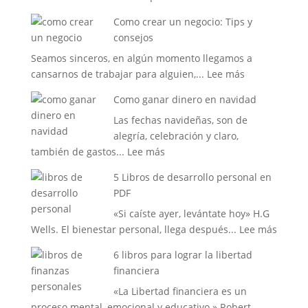
5
cambia
Como crear un negocio: Tips y
Libros
tu
consejos
de
vida
Seamos sinceros, en algún momento llegamos a
emprendimien
:
cansarnos de trabajar para alguien,...
Lee más
que
Como
deberias
Como ganar dinero en navidad
crear
leer
Las fechas navideñas, son de
un
alegría, celebración y claro,
negocio:
:
también de gastos...
Lee más
Tips
Como
y
5 Libros de desarrollo personal en
ganar
consejos
PDF
dinero
«Si caíste ayer, levántate hoy» H.G
en
:
Wells. El bienestar personal, llega después...
Lee más
navidad
5
6 libros para lograr la libertad
Libros
financiera
de
«La Libertad financiera es un
desarr
proceso mental, emocional y educativo.» Robert
person