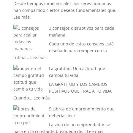
Desde tiempos inmemoriales, los seres humanos
han compartido ciertos deseos fundamentales que...
:
Lee más
La
3 consejos disruptivos para cada
Vida
mañana.
que
Cada uno de estos consejos está
siempre
diseñado para romper con la
has
:
rutina...
Lee más
soñado
3
tener
La gratitud: Una actitud que
consejos
cambia tu vida
disruptivos
LA GRATITUD Y LOS CAMBIOS
para
POSITIVOS QUE TRAE A TU VIDA
cada
:
Cuando...
Lee más
mañana.
La
5 Libros de emprendimiento que
gratitud:
deberias leer
Una
La vida de un emprendedor se
actitud
:
basa en la constante búsqueda de...
Lee más
que