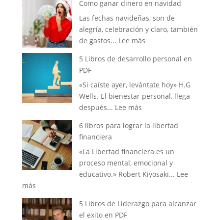
Como ganar dinero en navidad
crear
Las fechas navideñas, son de
un
alegría, celebración y claro, también
negocio:
:
de gastos...
Lee más
Tips
Como
y
5 Libros de desarrollo personal en
ganar
consejos
PDF
dinero
«Si caíste ayer, levántate hoy» H.G
en
Wells. El bienestar personal, llega
navidad
:
después...
Lee más
5
6 libros para lograr la libertad
Libros
financiera
de
«La Libertad financiera es un
desarrollo
proceso mental, emocional y
personal
educativo.» Robert Kiyosaki...
Lee
en
:
más
PDF
6
5 Libros de Liderazgo para alcanzar
libros
el exito en PDF
para