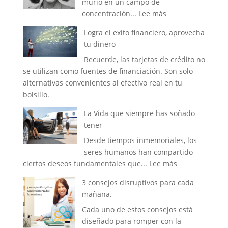
murió en un campo de
dedicación
:
concentración...
Lee más
hace
Piensa
la
Logra el exito financiero, aprovecha
en
diferencia
tu dinero
positivo,
Recuerde, las tarjetas de crédito no
humanizate
se utilizan como fuentes de financiación. Son solo
no
alternativas convenientes al efectivo real en tu
repitas
bolsillo.
el
pasado
La Vida que siempre has soñado
tener
Desde tiempos inmemoriales, los
seres humanos han compartido
:
ciertos deseos fundamentales que...
Lee más
La
3 consejos disruptivos para cada
Vida
mañana.
que
Cada uno de estos consejos está
siempre
diseñado para romper con la
has