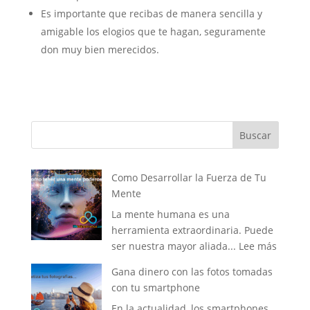
Es importante que recibas de manera sencilla y
amigable los elogios que te hagan, seguramente
don muy bien merecidos.
Buscar
Como Desarrollar la Fuerza de Tu
Mente
La mente humana es una
herramienta extraordinaria. Puede
:
ser nuestra mayor aliada...
Lee más
Como
Gana dinero con las fotos tomadas
Desarro
con tu smartphone
la
En la actualidad, los smartphones
Fuerza