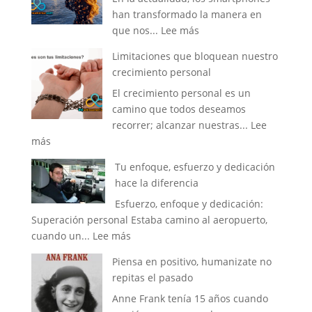
han transformado la manera en
de
:
que nos...
Lee más
Tu
Gana
Mente
Limitaciones que bloquean nuestro
dinero
crecimiento personal
con
El crecimiento personal es un
las
camino que todos deseamos
fotos
recorrer; alcanzar nuestras...
Lee
tomadas
:
más
con
Limitaciones
tu
Tu enfoque, esfuerzo y dedicación
que
smartphone
hace la diferencia
bloquean
Esfuerzo, enfoque y dedicación:
nuestro
Superación personal Estaba camino al aeropuerto,
crecimiento
:
cuando un...
Lee más
personal
Tu
Piensa en positivo, humanizate no
enfoque,
repitas el pasado
esfuerzo
Anne Frank tenía 15 años cuando
y