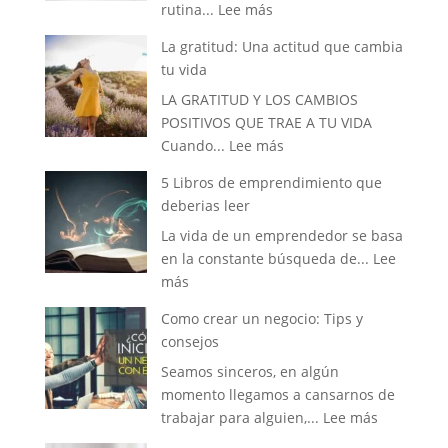
:
rutina...
Lee más
soñado
3
tener
La gratitud: Una actitud que cambia
consejos
tu vida
disruptivos
LA GRATITUD Y LOS CAMBIOS
para
POSITIVOS QUE TRAE A TU VIDA
cada
:
Cuando...
Lee más
mañana.
La
5 Libros de emprendimiento que
gratitud:
deberias leer
Una
La vida de un emprendedor se basa
actitud
en la constante búsqueda de...
Lee
que
:
más
cambia
5
tu
Como crear un negocio: Tips y
Libros
vida
consejos
de
Seamos sinceros, en algún
emprendimiento
momento llegamos a cansarnos de
que
:
trabajar para alguien,...
Lee más
deberias
Como
leer