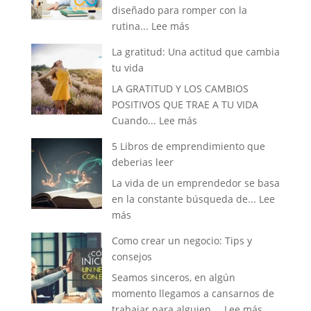
diseñado para romper con la
has
:
rutina...
Lee más
soñado
3
tener
La gratitud: Una actitud que cambia
consejos
tu vida
disruptivos
LA GRATITUD Y LOS CAMBIOS
para
POSITIVOS QUE TRAE A TU VIDA
cada
:
Cuando...
Lee más
mañana.
La
5 Libros de emprendimiento que
gratitud:
deberias leer
Una
La vida de un emprendedor se basa
actitud
en la constante búsqueda de...
Lee
que
:
más
cambia
5
tu
Como crear un negocio: Tips y
Libros
vida
consejos
de
Seamos sinceros, en algún
emprendimiento
momento llegamos a cansarnos de
que
:
trabajar para alguien,...
Lee más
deberias