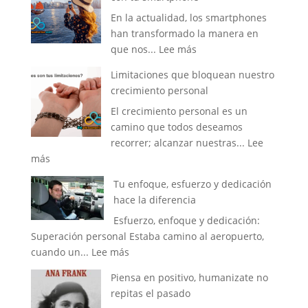
la
En la actualidad, los smartphones
Fuerza
han transformado la manera en
de
:
que nos...
Lee más
Tu
Gana
Mente
Limitaciones que bloquean nuestro
dinero
crecimiento personal
con
El crecimiento personal es un
las
camino que todos deseamos
fotos
recorrer; alcanzar nuestras...
Lee
tomadas
:
más
con
Limitaciones
tu
Tu enfoque, esfuerzo y dedicación
que
smartphone
hace la diferencia
bloquean
Esfuerzo, enfoque y dedicación:
nuestro
Superación personal Estaba camino al aeropuerto,
crecimiento
:
cuando un...
Lee más
personal
Tu
Piensa en positivo, humanizate no
enfoque,
repitas el pasado
esfuerzo