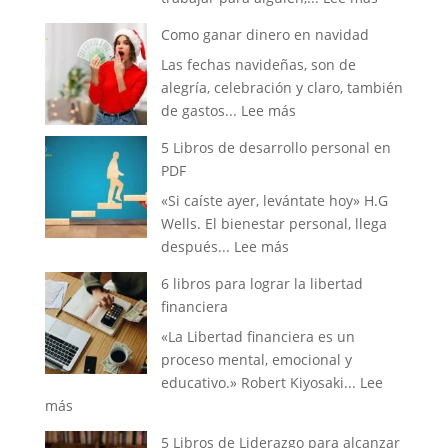
Como
leer
Como ganar dinero en navidad
crear
Las fechas navideñas, son de
un
alegría, celebración y claro, también
negocio:
:
de gastos...
Lee más
Tips
Como
y
5 Libros de desarrollo personal en
ganar
consejos
PDF
dinero
«Si caíste ayer, levántate hoy» H.G
en
Wells. El bienestar personal, llega
navidad
:
después...
Lee más
5
6 libros para lograr la libertad
Libros
financiera
de
«La Libertad financiera es un
desarrollo
proceso mental, emocional y
personal
educativo.» Robert Kiyosaki...
Lee
en
:
más
PDF
6
5 Libros de Liderazgo para alcanzar