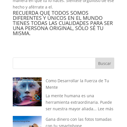
manera en que tu lo haces. Siéntete orgulloso de ese
hecho y aférrate a el.
RECUERDA QUE TODOS SOMOS
DIFERENTES Y ÚNICOS EN EL MUNDO
TIENES TODAS LAS CUALIDADES PARA SER
UNA PERSONA ORIGINAL, SÓLO SÉ TU
MISMA.
Buscar
Como Desarrollar la Fuerza de Tu
Mente
La mente humana es una
herramienta extraordinaria. Puede
:
ser nuestra mayor aliada...
Lee más
Como
Gana dinero con las fotos tomadas
Desarro
con tu smartphone