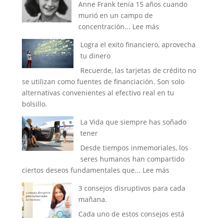
Anne Frank tenía 15 años cuando
y
murió en un campo de
dedicación
:
concentración...
Lee más
hace
Piensa
la
Logra el exito financiero, aprovecha
en
diferencia
tu dinero
positivo,
Recuerde, las tarjetas de crédito no
humanizate
se utilizan como fuentes de financiación. Son solo
no
alternativas convenientes al efectivo real en tu
repitas
bolsillo.
el
pasado
La Vida que siempre has soñado
tener
Desde tiempos inmemoriales, los
seres humanos han compartido
:
ciertos deseos fundamentales que...
Lee más
La
3 consejos disruptivos para cada
Vida
mañana.
que
Cada uno de estos consejos está
siempre