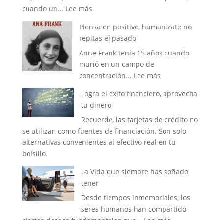
:
cuando un...
Lee más
personal
Tu
Piensa en positivo, humanizate no
enfoque,
repitas el pasado
esfuerzo
Anne Frank tenía 15 años cuando
y
murió en un campo de
dedicación
:
concentración...
Lee más
hace
Piensa
la
Logra el exito financiero, aprovecha
en
diferencia
tu dinero
positivo,
Recuerde, las tarjetas de crédito no
humanizate
se utilizan como fuentes de financiación. Son solo
no
alternativas convenientes al efectivo real en tu
repitas
bolsillo.
el
pasado
La Vida que siempre has soñado
tener
Desde tiempos inmemoriales, los
seres humanos han compartido
: