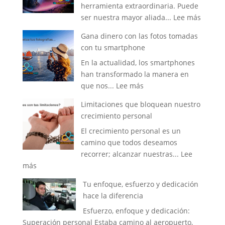
herramienta extraordinaria. Puede
:
ser nuestra mayor aliada...
Lee más
Como
Gana dinero con las fotos tomadas
Desarro
con tu smartphone
la
En la actualidad, los smartphones
Fuerza
han transformado la manera en
de
:
que nos...
Lee más
Tu
Gana
Mente
Limitaciones que bloquean nuestro
dinero
crecimiento personal
con
El crecimiento personal es un
las
camino que todos deseamos
fotos
recorrer; alcanzar nuestras...
Lee
tomadas
:
más
con
Limitaciones
tu
Tu enfoque, esfuerzo y dedicación
que
smartphone
hace la diferencia
bloquean
Esfuerzo, enfoque y dedicación:
nuestro
Superación personal Estaba camino al aeropuerto,
crecimiento