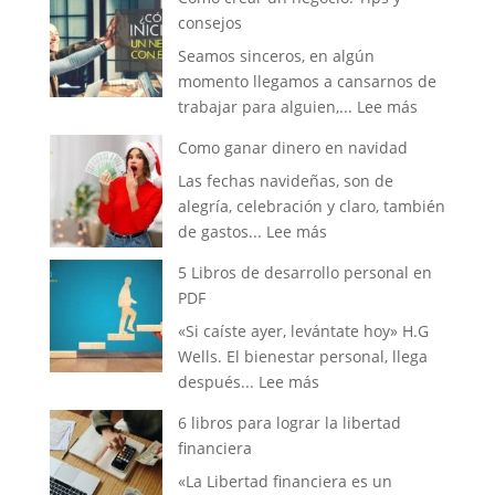
Libros
vida
consejos
de
Seamos sinceros, en algún
emprendimiento
momento llegamos a cansarnos de
que
:
trabajar para alguien,...
Lee más
deberias
Como
leer
Como ganar dinero en navidad
crear
Las fechas navideñas, son de
un
alegría, celebración y claro, también
negocio:
:
de gastos...
Lee más
Tips
Como
y
5 Libros de desarrollo personal en
ganar
consejos
PDF
dinero
«Si caíste ayer, levántate hoy» H.G
en
Wells. El bienestar personal, llega
navidad
:
después...
Lee más
5
6 libros para lograr la libertad
Libros
financiera
de
«La Libertad financiera es un
desarrollo