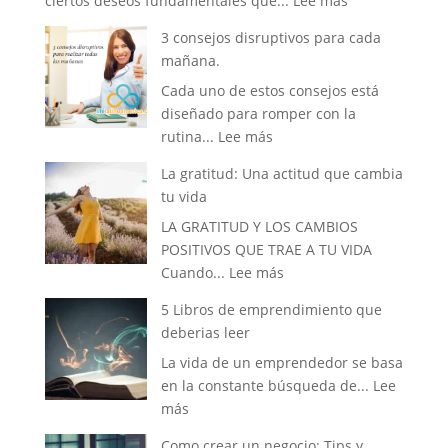
ciertos deseos fundamentales que...
Lee más
La
3 consejos disruptivos para cada
Vida
mañana.
que
Cada uno de estos consejos está
siempre
diseñado para romper con la
has
:
rutina...
Lee más
soñado
3
tener
La gratitud: Una actitud que cambia
consejos
tu vida
disruptivos
LA GRATITUD Y LOS CAMBIOS
para
POSITIVOS QUE TRAE A TU VIDA
cada
:
Cuando...
Lee más
mañana.
La
5 Libros de emprendimiento que
gratitud:
deberias leer
Una
La vida de un emprendedor se basa
actitud
en la constante búsqueda de...
Lee
que
:
más
cambia
5
tu
Como crear un negocio: Tips y