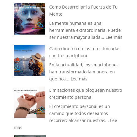
Como Desarrollar la Fuerza de Tu
Mente
La mente humana es una
herramienta extraordinaria. Puede
:
ser nuestra mayor aliada...
Lee más
Como
Gana dinero con las fotos tomadas
Desarro
con tu smartphone
la
En la actualidad, los smartphones
Fuerza
han transformado la manera en
de
:
que nos...
Lee más
Tu
Gana
Mente
Limitaciones que bloquean nuestro
dinero
crecimiento personal
con
El crecimiento personal es un
las
camino que todos deseamos
fotos
recorrer; alcanzar nuestras...
Lee
tomadas
:
más
con
Limitaciones
tu