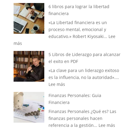
5
6 libros para lograr la libertad
Libros
financiera
de
«La Libertad financiera es un
desarrollo
proceso mental, emocional y
personal
educativo.» Robert Kiyosaki...
Lee
en
:
más
PDF
6
5 Libros de Liderazgo para alcanzar
libros
el exito en PDF
para
«La clave para un liderazgo exitoso
lograr
es la influencia, no la autoridad»....
la
:
Lee más
libertad
5
financiera
Finanzas Personales: Guia
Libros
Financiera
de
Finanzas Personales ¿Qué es? Las
Liderazgo
finanzas personales hacen
para
:
referencia a la gestión...
Lee más
alcanzar
Finanzas
el