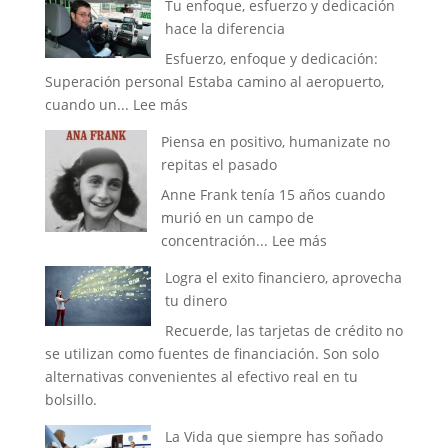
Tu enfoque, esfuerzo y dedicación
que
smartphone
hace la diferencia
bloquean
Esfuerzo, enfoque y dedicación:
nuestro
Superación personal Estaba camino al aeropuerto,
crecimiento
:
cuando un...
Lee más
personal
Tu
Piensa en positivo, humanizate no
enfoque,
repitas el pasado
esfuerzo
Anne Frank tenía 15 años cuando
y
murió en un campo de
dedicación
:
concentración...
Lee más
hace
Piensa
la
Logra el exito financiero, aprovecha
en
diferencia
tu dinero
positivo,
Recuerde, las tarjetas de crédito no
humanizate
se utilizan como fuentes de financiación. Son solo
no
alternativas convenientes al efectivo real en tu
repitas
bolsillo.
el
pasado
La Vida que siempre has soñado