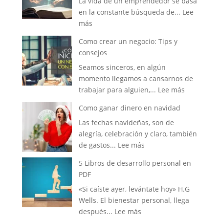
La vida de un emprendedor se basa
actitud
en la constante búsqueda de...
Lee
que
:
más
cambia
5
tu
Como crear un negocio: Tips y
Libros
vida
consejos
de
Seamos sinceros, en algún
emprendimiento
momento llegamos a cansarnos de
que
:
trabajar para alguien,...
Lee más
deberias
Como
leer
Como ganar dinero en navidad
crear
Las fechas navideñas, son de
un
alegría, celebración y claro, también
negocio:
:
de gastos...
Lee más
Tips
Como
y
5 Libros de desarrollo personal en
ganar
consejos
PDF
dinero
«Si caíste ayer, levántate hoy» H.G
en
Wells. El bienestar personal, llega
navidad
:
después...
Lee más