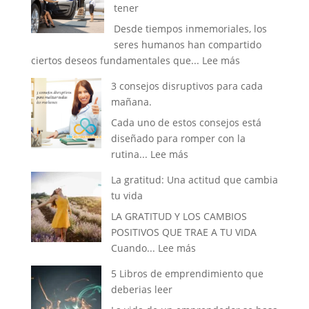
tener
Desde tiempos inmemoriales, los
seres humanos han compartido
:
ciertos deseos fundamentales que...
Lee más
La
3 consejos disruptivos para cada
Vida
mañana.
que
Cada uno de estos consejos está
siempre
diseñado para romper con la
has
:
rutina...
Lee más
soñado
3
tener
La gratitud: Una actitud que cambia
consejos
tu vida
disruptivos
LA GRATITUD Y LOS CAMBIOS
para
POSITIVOS QUE TRAE A TU VIDA
cada
:
Cuando...
Lee más
mañana.
La
5 Libros de emprendimiento que
gratitud:
deberias leer
Una