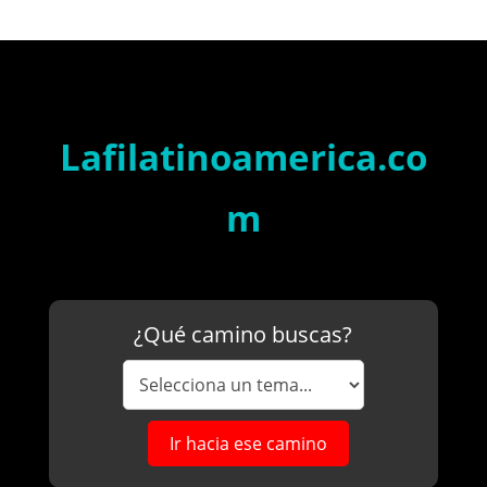
Personale
exito
Guia
en
Financier
PDF
Lafilatinoamerica.co
m
¿Qué camino buscas?
Ir hacia ese camino